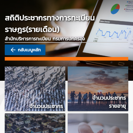
สถิติประชากรทางการทะเบียน
ราษฎร(รายเดือน)
สำนักบริหารการทะเบียน กรมการปกครอง
arrow_back
กลับเมนูหลัก
จำนวนประชากร
รายอายุ
จำนวนประชากร