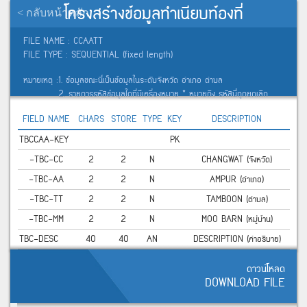
โครงสร้างข้อมูลทำเนียบท้องที่
< กลับหน้าหลัก
FILE NAME : CCAATT
FILE TYPE : SEQUENTIAL (fixed length)
หมายเหตุ :
1. ข้อมูลขณะนี้เป็นข้อมูลในระดับจังหวัด อำเภอ ตำบล
2. รายการรหัสข้อมูลใดที่มีเครื่องหมาย * หมายถึง รหัสนี้ถูกยกเลิก
FIELD NAME
CHARS
STORE
TYPE
KEY
DESCRIPTION
TBCCAA-KEY
PK
-TBC-CC
2
2
N
CHANGWAT (จังหวัด)
-TBC-AA
2
2
N
AMPUR (อำเภอ)
-TBC-TT
2
2
N
TAMBOON (ตำบล)
-TBC-MM
2
2
N
MOO BARN (หมู่บ้าน)
TBC-DESC
40
40
AN
DESCRIPTION (คำอธิบาย)
ดาวน์โหลด
DOWNLOAD FILE