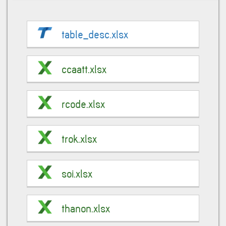
table_desc.xlsx
ccaatt.xlsx
rcode.xlsx
trok.xlsx
soi.xlsx
thanon.xlsx